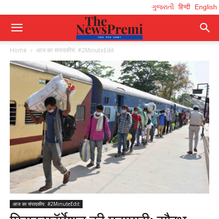
ગુજરાતી
हिन्दी
English
Home
आज का संपादकीय: #2MinuteEdit
आज का संपादकीय: #2MinuteEdit