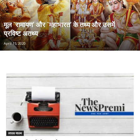
मूल `रामायण’ और `महाभारत’ के तथ्य और उसमें
प्रविष्ट अतथ्य
April 15, 2020
लाउड माउथ