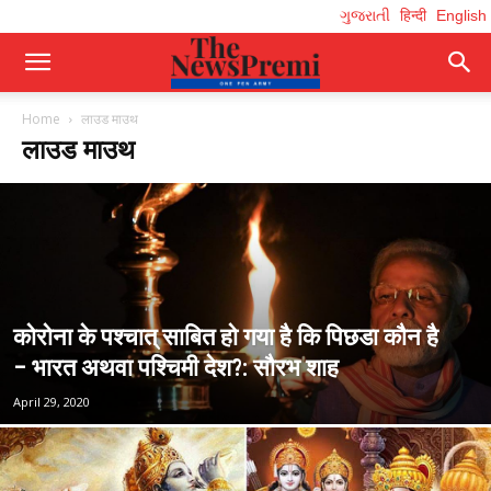
ગુજરાતી
हिन्दी
English
Home
लाउड माउथ
लाउड माउथ
कोरोना के पश्चात् साबित हो गया है कि पिछडा कौन है
– भारत अथवा पश्चिमी देश?: सौरभ शाह
April 29, 2020