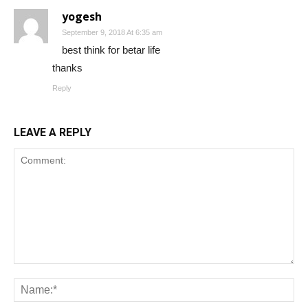
yogesh
September 9, 2018 At 6:35 am
best think for betar life
thanks
Reply
LEAVE A REPLY