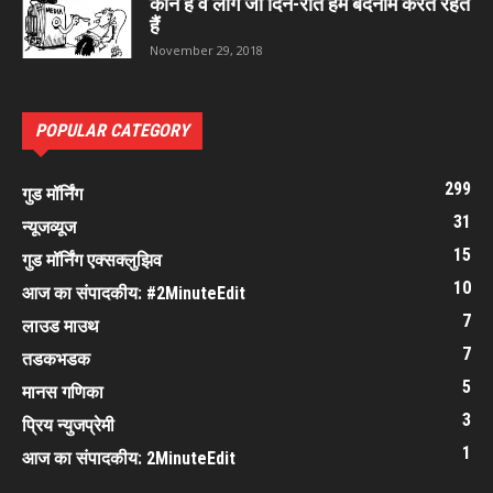
कौन हैं वे लोग जो दिन-रात हमें बदनाम करते रहते
हैं
November 29, 2018
POPULAR CATEGORY
299
गुड मॉर्निंग
31
न्यूजव्यूज
15
गुड मॉर्निंग एक्सक्लुझिव
10
आज का संपादकीय: #2MinuteEdit
7
लाउड माउथ
7
तडकभडक
5
मानस गणिका
3
प्रिय न्युजप्रेमी
1
आज का संपादकीय: 2MinuteEdit