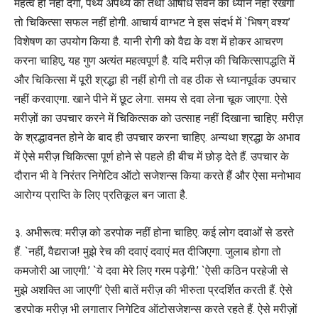
महत्व ही नहीं देगा, पथ्य अपथ्य का तथा औषधि सेवन का ध्यान नहीं रखेगा
तो चिकित्सा सफल नहीं होगी. आचार्य वाग्भट ने इस संदर्भ में `भिषग्‌ वश्य’
विशेषण का उपयोग किया है. यानी रोगी को वैद्य के वश में होकर आचरण
करना चाहिए, यह गुण अत्यंत महत्वपूर्ण है. यदि मरीज़ की चिकित्सापद्धति में
और चिकित्सा में पूरी श्रद्धा ही नहीं होगी तो वह ठीक से ध्यानपूर्वक उपचार
नहीं करवाएगा. खाने पीने में छूट लेगा. समय से दवा लेना चूक जाएगा. ऐसे
मरीज़ों का उपचार करने में चिकित्सक को उत्साह नहीं दिखाना चाहिए. मरीज़
के श्रद्धावनत होने के बाद ही उपचार करना चाहिए. अन्यथा श्रद्धा के अभाव
में ऐसे मरीज़ चिकित्सा पूर्ण होने से पहले ही बीच में छोड़ देते हैं. उपचार के
दौरान भी वे निरंतर निगेटिव ऑटो सजेशन्स किया करते हैं और ऐसा मनोभाव
आरोग्य प्राप्ति के लिए प्रतिकूल बन जाता है.
३. अभीरूत्व: मरीज़ को डरपोक नहीं होना चाहिए. कई लोग दवाओं से डरते
हैं. `नहीं, वैद्यराज! मुझे रेच की दवाएं दवाएं मत दीजिएगा. जुलाब होगा तो
कमजोरी आ जाएगी.’ `ये दवा मेरे लिए गरम पड़ेगी.’ `ऐसी कठिन परहेजी से
मुझे अशक्ति आ जाएगी’ ऐसी बातें मरीज़ की भीरुता प्रदर्शित करती हैं. ऐसे
डरपोक मरीज़ भी लगातार निगेटिव ऑटोसजेशन्स करते रहते हैं. ऐसे मरीज़ों