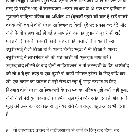
विजेता रघुवीर चौधरी बहुत उच्च श्रेणी के साहित्यकार थे. लाभशंकर जी की
तरह ही रघुवीर भाई भी स्पष्टवक्ता –उग्र स्वभाव के थे. एक बार द्वारिका में
गुजराती साहित्य परिषद का अधिवेश था (दशकों पहले की बात है-छठें सातवें
दशक की) तब ये दोनों महान साहित्यकार किसी मुद्दे पर झगड़ा कर बैठे और
दोनों के बीच हाथापाई हो गई. हाथापाई में एक महानुभाव ने दूसरे की शर्ट
फाड दी. (किसने किसकी फाडी यह तो नहीं पता लेकिन यह किस्सा
रघुवीरभाई ने तो लिखा ही है, शायद विनोद भट्ट ने भी लिखा है. शायद
रघुवीरभाई ने लाभशंकर जी की शर्ट फाडी थी. भूलचूक माफ करें.)
अहमदाबाद लौटने के बाद दोनों साहित्यकारों ने मां सरस्वती के दिए आशीर्वाद
को शोभा दे इस तरह से एक-दूसरे से माफी मांगकर हमेशा के लिए संधि कर
ली. एक बताने का लालच मैं नहीं रोक पा रहा हूँ. उग्र स्वभाव के लिए
विख्यात दोनों महान साहित्यकारों के इस पक्ष का परिचय मुझे कभी नहीं हुआ.
दोनों ने ही मेरी युवावस्था लेकर हमेशा खूब प्रेम और स्नेह दिया है और उनके
पुत्र की उम्र का-हर तरह से जूनियर होने के बावजूद, बहुत आदर भी दिया
है.
हं…..तो लाभशंकर ठाकर ने वकीलसाहब से जाने के लिए कह दिया. यह